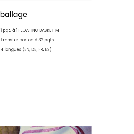
ballage
1 pqt. à 1 FLOATING BASKET M
1 master carton à 32 pqts.
4 langues (EN, DE, FR, ES)