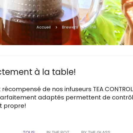
Accueil
Brewers
Thé
ctement à la table!
 et récompensé de nos infuseurs TEA CONTROL
parfaitement adaptés permettent de contrôle
t propre!
TOUS
IN THE POT
BY THE GLASS