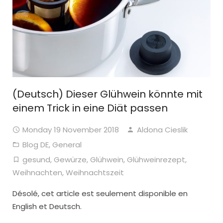
(Deutsch) Dieser Glühwein könnte mit
einem Trick in eine Diät passen
Monday 19 November 2018
Aldona Cieslik
Blog DE
,
General
gesund
,
Gewürze
,
Glühwein
,
Glühweinrezept
,
Weihnachten
,
Weihnachtszeit
Désolé, cet article est seulement disponible en
English et Deutsch.